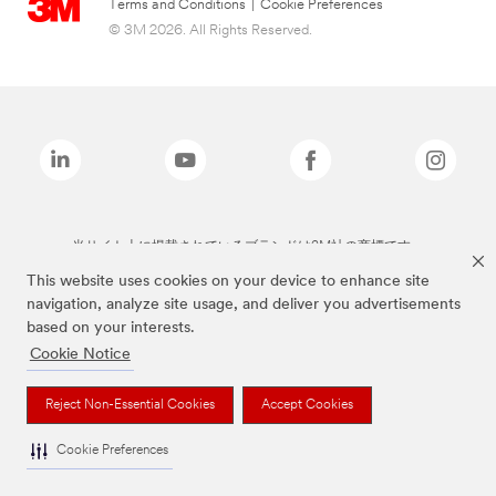
Terms and Conditions
|
Cookie Preferences
© 3M 2026. All Rights Reserved.
当サイト上に掲載されているブランドは3M社の商標です。
This website uses cookies on your device to enhance site
navigation, analyze site usage, and deliver you advertisements
based on your interests.
Cookie Notice
Reject Non-Essential Cookies
Accept Cookies
Cookie Preferences