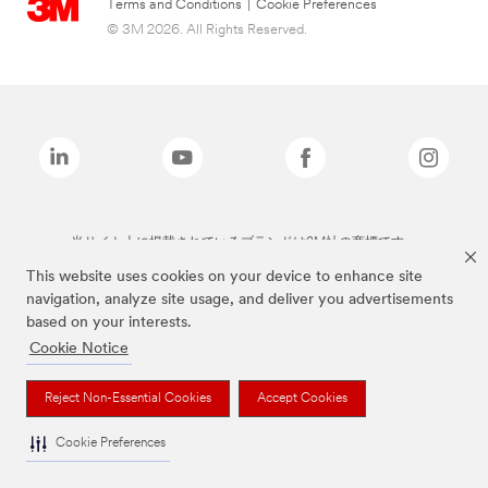
Terms and Conditions
|
Cookie Preferences
© 3M 2026. All Rights Reserved.
当サイト上に掲載されているブランドは3M社の商標です。
This website uses cookies on your device to enhance site
navigation, analyze site usage, and deliver you advertisements
based on your interests.
Cookie Notice
Reject Non-Essential Cookies
Accept Cookies
Cookie Preferences