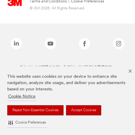
Terms and Conditions
|
Cookie Preferences
© 3M 2026. All Rights Reserved.
当サイト上に掲載されているブランドは3M社の商標です。
This website uses cookies on your device to enhance site
navigation, analyze site usage, and deliver you advertisements
based on your interests.
Cookie Notice
Reject Non-Essential Cookies
Accept Cookies
Cookie Preferences