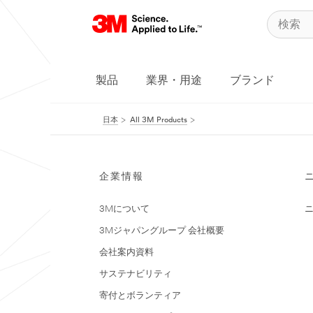
製品
業界・用途
ブランド
日本
All 3M Products
企業情報
3Mについて
3Mジャパングループ 会社概要
会社案内資料
サステナビリティ
寄付とボランティア