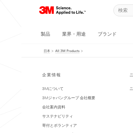
製品
業界・用途
ブランド
日本
All 3M Products
企業情報
3Mについて
3Mジャパングループ 会社概要
会社案内資料
サステナビリティ
寄付とボランティア