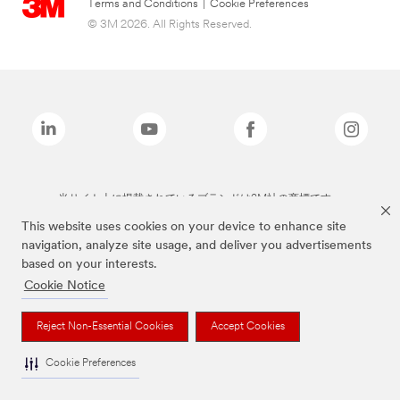
Terms and Conditions
|
Cookie Preferences
© 3M 2026. All Rights Reserved.
当サイト上に掲載されているブランドは3M社の商標です。
This website uses cookies on your device to enhance site
navigation, analyze site usage, and deliver you advertisements
based on your interests.
Cookie Notice
Reject Non-Essential Cookies
Accept Cookies
Cookie Preferences