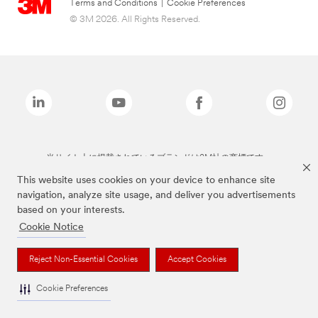
Terms and Conditions
|
Cookie Preferences
© 3M 2026. All Rights Reserved.
当サイト上に掲載されているブランドは3M社の商標です。
This website uses cookies on your device to enhance site
navigation, analyze site usage, and deliver you advertisements
based on your interests.
Cookie Notice
Reject Non-Essential Cookies
Accept Cookies
Cookie Preferences