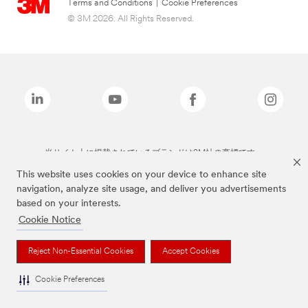
Terms and Conditions
|
Cookie Preferences
© 3M 2026. All Rights Reserved.
当サイト上に掲載されているブランドは3M社の商標です。
This website uses cookies on your device to enhance site
navigation, analyze site usage, and deliver you advertisements
based on your interests.
Cookie Notice
Reject Non-Essential Cookies
Accept Cookies
Cookie Preferences