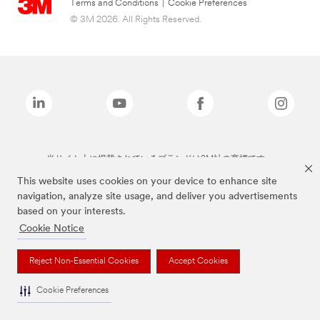
Terms and Conditions
|
Cookie Preferences
© 3M 2026. All Rights Reserved.
当サイト上に掲載されているブランドは3M社の商標です。
This website uses cookies on your device to enhance site
navigation, analyze site usage, and deliver you advertisements
based on your interests.
Cookie Notice
Reject Non-Essential Cookies
Accept Cookies
Cookie Preferences