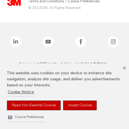
Terms and Conditions
|
Cookie Preferences
© 3M 2026. All Rights Reserved.
当サイト上に掲載されているブランドは3M社の商標です。
This website uses cookies on your device to enhance site
navigation, analyze site usage, and deliver you advertisements
based on your interests.
Cookie Notice
Reject Non-Essential Cookies
Accept Cookies
Cookie Preferences