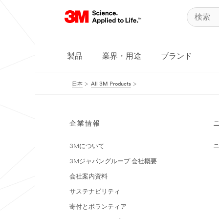
製品
業界・用途
ブランド
日本
All 3M Products
企業情報
3Mについて
3Mジャパングループ 会社概要
会社案内資料
サステナビリティ
寄付とボランティア