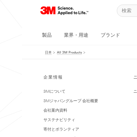
製品
業界・用途
ブランド
日本
All 3M Products
企業情報
3Mについて
3Mジャパングループ 会社概要
会社案内資料
サステナビリティ
寄付とボランティア