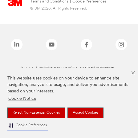
Terms and Conditions
|
Cookie Preferences
© 3M 2026. All Rights Reserved.
当サイト上に掲載されているブランドは3M社の商標です。
This website uses cookies on your device to enhance site
navigation, analyze site usage, and deliver you advertisements
based on your interests.
Cookie Notice
Reject Non-Essential Cookies
Accept Cookies
Cookie Preferences