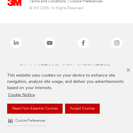
Terms and Conditions
|
Cookie Preferences
© 3M 2026. All Rights Reserved.
当サイト上に掲載されているブランドは3M社の商標です。
This website uses cookies on your device to enhance site
navigation, analyze site usage, and deliver you advertisements
based on your interests.
Cookie Notice
Reject Non-Essential Cookies
Accept Cookies
Cookie Preferences