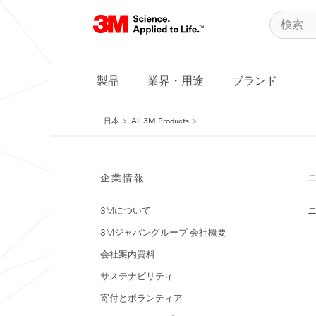
製品
業界・用途
ブランド
日本
All 3M Products
企業情報
3Mについて
3Mジャパングループ 会社概要
会社案内資料
サステナビリティ
寄付とボランティア