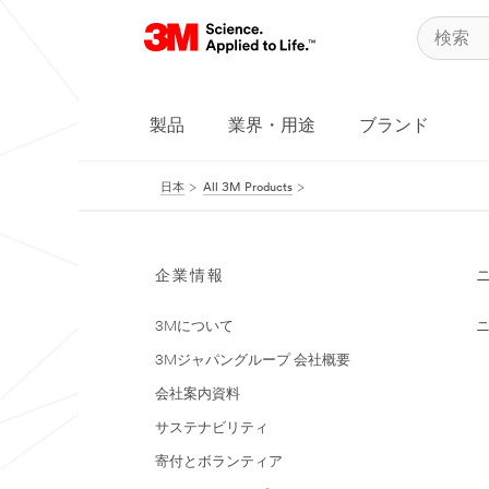
製品
業界・用途
ブランド
日本
All 3M Products
企業情報
3Mについて
3Mジャパングループ 会社概要
会社案内資料
サステナビリティ
寄付とボランティア