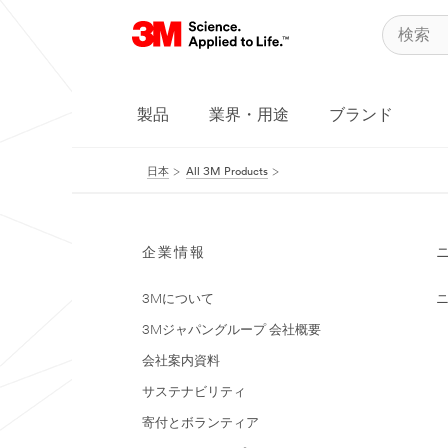
製品
業界・用途
ブランド
日本
All 3M Products
企業情報
3Mについて
3Mジャパングループ 会社概要
会社案内資料
サステナビリティ
寄付とボランティア