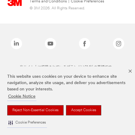
Terms and Conditions
|
Cookie Preferences
© 3M 2026. All Rights Reserved.
当サイト上に掲載されているブランドは3M社の商標です。
This website uses cookies on your device to enhance site
navigation, analyze site usage, and deliver you advertisements
based on your interests.
Cookie Notice
Reject Non-Essential Cookies
Accept Cookies
Cookie Preferences