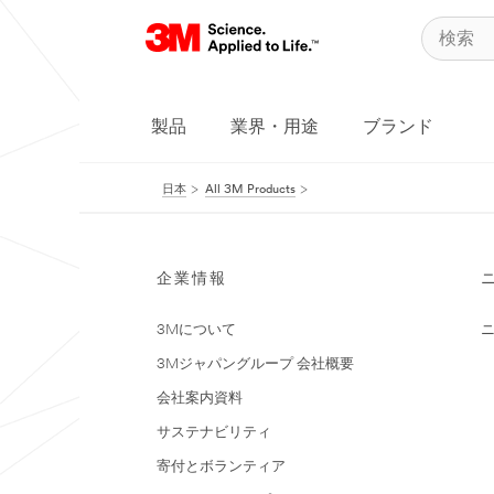
製品
業界・用途
ブランド
日本
All 3M Products
企業情報
3Mについて
3Mジャパングループ 会社概要
会社案内資料
サステナビリティ
寄付とボランティア