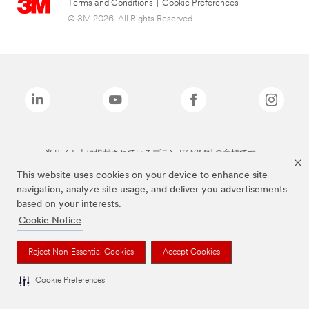
Terms and Conditions
|
Cookie Preferences
© 3M 2026. All Rights Reserved.
当サイト上に掲載されているブランドは3M社の商標です。
This website uses cookies on your device to enhance site
navigation, analyze site usage, and deliver you advertisements
based on your interests.
Cookie Notice
Reject Non-Essential Cookies
Accept Cookies
Cookie Preferences