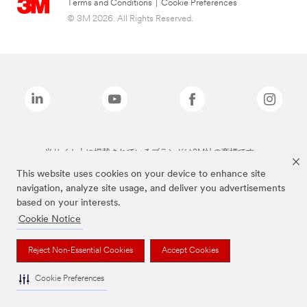
Terms and Conditions
|
Cookie Preferences
© 3M 2026. All Rights Reserved.
当サイト上に掲載されているブランドは3M社の商標です。
This website uses cookies on your device to enhance site
navigation, analyze site usage, and deliver you advertisements
based on your interests.
Cookie Notice
Reject Non-Essential Cookies
Accept Cookies
Cookie Preferences