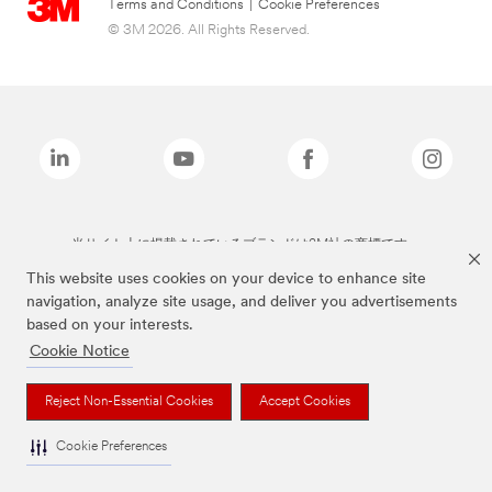
Terms and Conditions
|
Cookie Preferences
© 3M 2026. All Rights Reserved.
当サイト上に掲載されているブランドは3M社の商標です。
This website uses cookies on your device to enhance site
navigation, analyze site usage, and deliver you advertisements
based on your interests.
Cookie Notice
Reject Non-Essential Cookies
Accept Cookies
Cookie Preferences