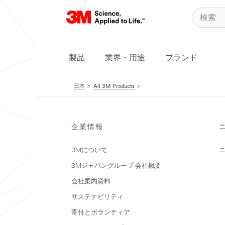
製品
業界・用途
ブランド
日本
All 3M Products
企業情報
3Mについて
3Mジャパングループ 会社概要
会社案内資料
サステナビリティ
寄付とボランティア