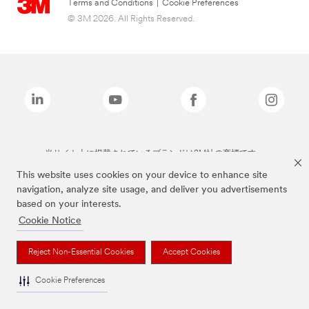
Terms and Conditions
|
Cookie Preferences
© 3M 2026. All Rights Reserved.
当サイト上に掲載されているブランドは3M社の商標です。
This website uses cookies on your device to enhance site
navigation, analyze site usage, and deliver you advertisements
based on your interests.
Cookie Notice
Reject Non-Essential Cookies
Accept Cookies
Cookie Preferences