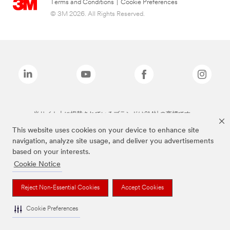
Terms and Conditions
|
Cookie Preferences
© 3M 2026. All Rights Reserved.
当サイト上に掲載されているブランドは3M社の商標です。
This website uses cookies on your device to enhance site
navigation, analyze site usage, and deliver you advertisements
based on your interests.
Cookie Notice
Reject Non-Essential Cookies
Accept Cookies
Cookie Preferences