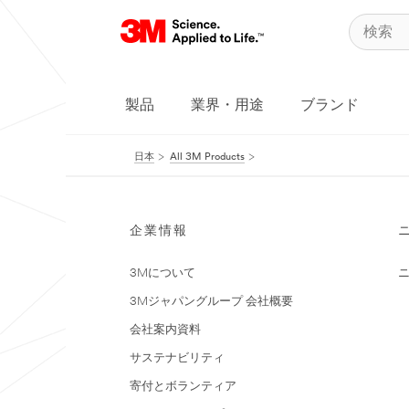
製品
業界・用途
ブランド
日本
All 3M Products
企業情報
3Mについて
3Mジャパングループ 会社概要
会社案内資料
サステナビリティ
寄付とボランティア