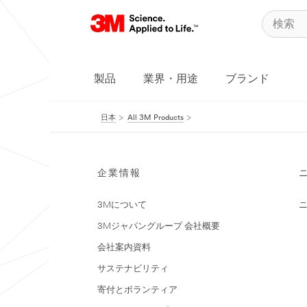
製品
業界・用途
ブランド
日本
All 3M Products
企業情報
3Mについて
3Mジャパングループ 会社概要
会社案内資料
サステナビリティ
寄付とボランティア