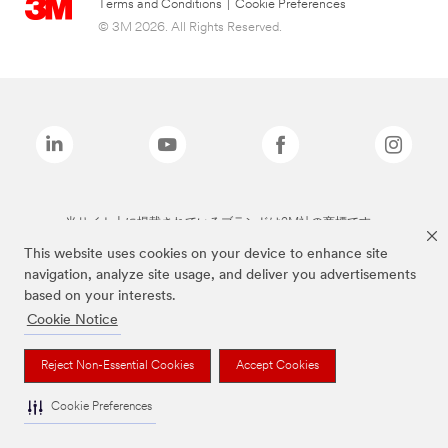
Terms and Conditions
|
Cookie Preferences
© 3M 2026. All Rights Reserved.
当サイト上に掲載されているブランドは3M社の商標です。
This website uses cookies on your device to enhance site
navigation, analyze site usage, and deliver you advertisements
based on your interests.
Cookie Notice
Reject Non-Essential Cookies
Accept Cookies
Cookie Preferences