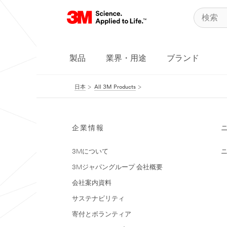
製品
業界・用途
ブランド
日本
All 3M Products
企業情報
3Mについて
3Mジャパングループ 会社概要
会社案内資料
サステナビリティ
寄付とボランティア