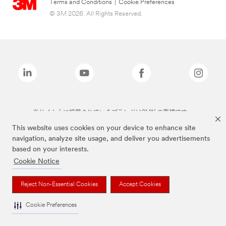
Terms and Conditions
|
Cookie Preferences
© 3M 2026. All Rights Reserved.
当サイト上に掲載されているブランドは3M社の商標です。
This website uses cookies on your device to enhance site
navigation, analyze site usage, and deliver you advertisements
based on your interests.
Cookie Notice
Reject Non-Essential Cookies
Accept Cookies
Cookie Preferences