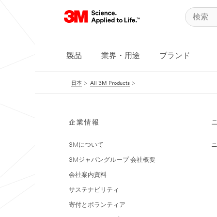
製品
業界・用途
ブランド
日本
All 3M Products
企業情報
3Mについて
3Mジャパングループ 会社概要
会社案内資料
サステナビリティ
寄付とボランティア