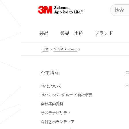
製品
業界・用途
ブランド
日本
All 3M Products
企業情報
3Mについて
3Mジャパングループ 会社概要
会社案内資料
サステナビリティ
寄付とボランティア