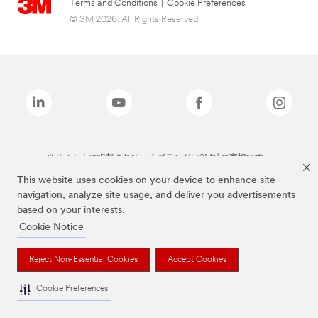
Terms and Conditions
|
Cookie Preferences
© 3M 2026. All Rights Reserved.
当サイト上に掲載されているブランドは3M社の商標です。
This website uses cookies on your device to enhance site
navigation, analyze site usage, and deliver you advertisements
based on your interests.
Cookie Notice
Reject Non-Essential Cookies
Accept Cookies
Cookie Preferences