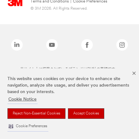
Terms and Conditions
|
Cookie Preferences
© 3M 2026. All Rights Reserved.
当サイト上に掲載されているブランドは3M社の商標です。
This website uses cookies on your device to enhance site
navigation, analyze site usage, and deliver you advertisements
based on your interests.
Cookie Notice
Reject Non-Essential Cookies
Accept Cookies
Cookie Preferences