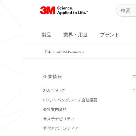
製品
業界・用途
ブランド
日本
All 3M Products
企業情報
3Mについて
3Mジャパングループ 会社概要
会社案内資料
サステナビリティ
寄付とボランティア