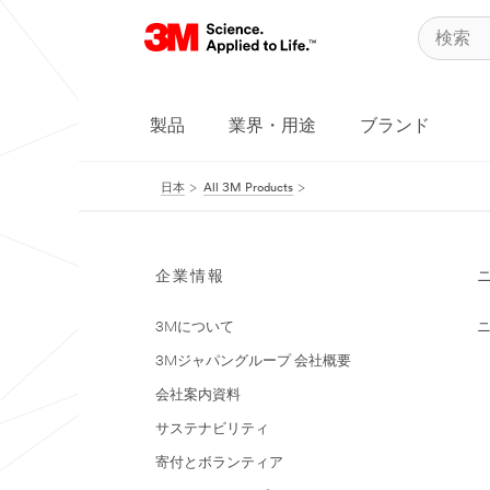
製品
業界・用途
ブランド
日本
All 3M Products
企業情報
3Mについて
3Mジャパングループ 会社概要
会社案内資料
サステナビリティ
寄付とボランティア