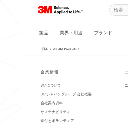
製品
業界・用途
ブランド
日本
All 3M Products
企業情報
3Mについて
3Mジャパングループ 会社概要
会社案内資料
サステナビリティ
寄付とボランティア