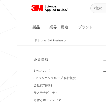
製品
業界・用途
ブランド
日本
All 3M Products
企業情報
3Mについて
3Mジャパングループ 会社概要
会社案内資料
サステナビリティ
寄付とボランティア