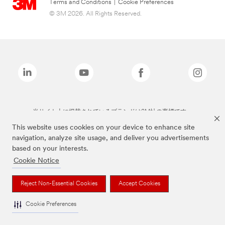
Terms and Conditions
|
Cookie Preferences
© 3M 2026. All Rights Reserved.
当サイト上に掲載されているブランドは3M社の商標です。
This website uses cookies on your device to enhance site
navigation, analyze site usage, and deliver you advertisements
based on your interests.
Cookie Notice
Reject Non-Essential Cookies
Accept Cookies
Cookie Preferences