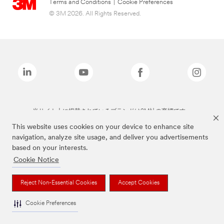
Terms and Conditions
|
Cookie Preferences
© 3M 2026. All Rights Reserved.
当サイト上に掲載されているブランドは3M社の商標です。
This website uses cookies on your device to enhance site
navigation, analyze site usage, and deliver you advertisements
based on your interests.
Cookie Notice
Reject Non-Essential Cookies
Accept Cookies
Cookie Preferences