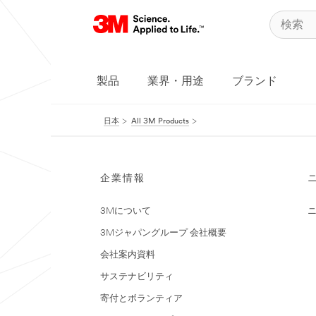
製品
業界・用途
ブランド
日本
All 3M Products
企業情報
3Mについて
3Mジャパングループ 会社概要
会社案内資料
サステナビリティ
寄付とボランティア