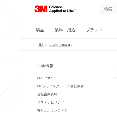
製品
業界・用途
ブランド
日本
All 3M Products
企業情報
3Mについて
3Mジャパングループ 会社概要
会社案内資料
サステナビリティ
寄付とボランティア