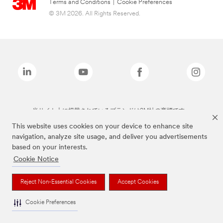
Terms and Conditions
|
Cookie Preferences
© 3M 2026. All Rights Reserved.
当サイト上に掲載されているブランドは3M社の商標です。
This website uses cookies on your device to enhance site
navigation, analyze site usage, and deliver you advertisements
based on your interests.
Cookie Notice
Reject Non-Essential Cookies
Accept Cookies
Cookie Preferences