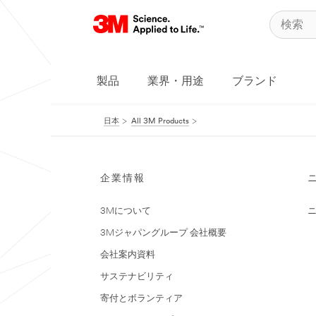
製品
業界・用途
ブランド
日本
All 3M Products
企業情報
3Mについて
3Mジャパングループ 会社概要
会社案内資料
サステナビリティ
寄付とボランティア