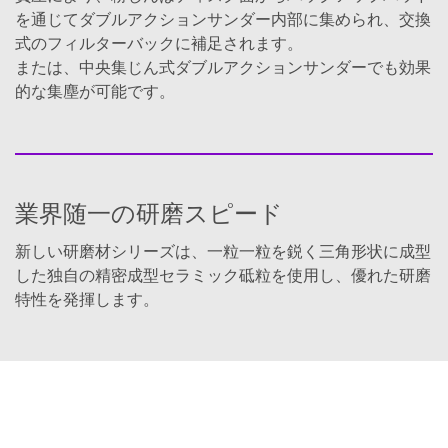
please contact
を通じてダブルアクションサンダー内部に集められ、交換
your 3M Sales
Representative.
式のフィルターバックに補足されます。
または、中央集じん式ダブルアクションサンダーでも効果
SUBMIT
的な集塵が可能です。
Our
Thank
apologies...
you!
An
Thank
業界随一の研磨スピード
error
you
has
for
新しい研磨材シリーズは、一粒一粒を鋭く三角形状に成型
occurred
your
した独自の精密成型セラミック砥粒を使用し、優れた研磨
while
interest
submitting.
in
特性を発揮します。
Please
a
try
3M
again
abrasive
later...
sample.
One
of
our