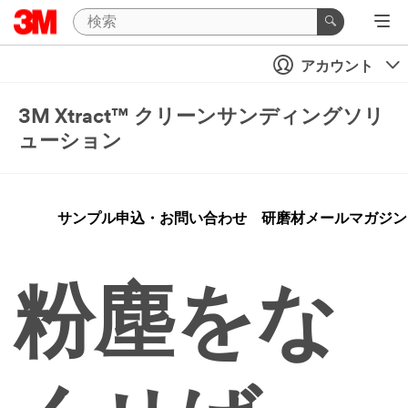
Close
アカウント
Request
An
3M Xtract™ クリーンサンディングソリ
Abrasive
ューション
Sample
Industrial
Users
Only
サンプル申込・お問い合わせ
研磨材メールマガジン
Disclaimer:
The
3M
Industrial
粉塵をな
Sample
Request
Program
is
not
available
to