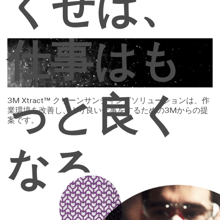
くせば、
consumers
or
the
general
仕事はも
public.
We
reserve
the
right
to
っと良く
3M Xtract™ クリーンサンディングソリューションは、作
disqualify
業環境を改善し、より良い仕事をするための3Mからの提
without
案です。
notification
any
sample
なる。
request
that
does
not
appear
to
be