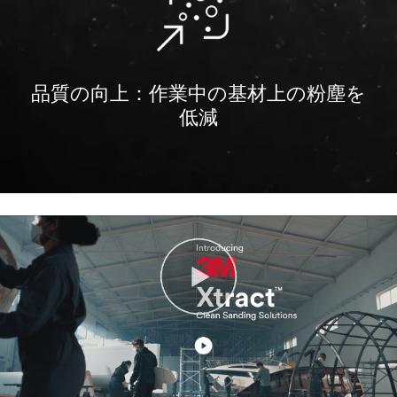
are
required
unless
indicated
optional
品質の向上：作業中の基材上の粉塵を
低減
Business
Email
Address
First Name
Last Name
Job Role