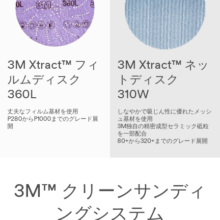
3M Xtract™ フィ
3M Xtract™ ネッ
ルムディスク
ト
ディスク
360L
310W
丈夫なフィルム基材を使用
しなやかで吸じん性に優れたメッシ
P280からP1000までのグレード展
ュ基材を使用
開
3M独自の精密成型セラミック砥粒
を一部配合
80+から320+までのグレード展開
3M™ クリーンサンディ
ングシステム