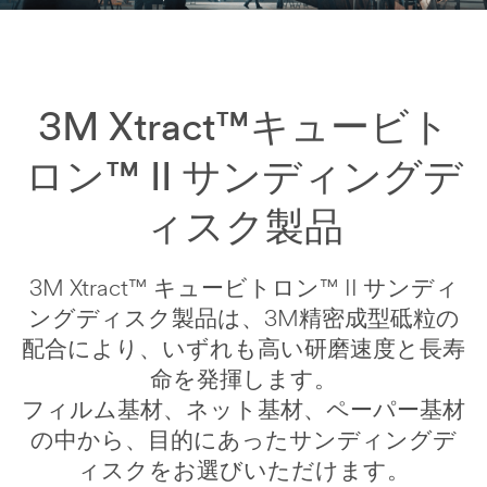
Select one...
Phone
O
Number
t
3M Xtract™キュービト
h
e
Company
r
ロン™ II サンディングデ
Name
R
o
ィスク製品
l
e
Country/Regi
3M Xtract™ キュービトロン™ II サンディ
on
ングディスク製品は、3M精密成型砥粒の
Select one...
配合により、いずれも高い研磨速度と長寿
Mailing
命を発揮します。
Addres
フィルム基材、ネット基材、ペーパー基材
s
の中から、目的にあったサンディングデ
ィスクをお選びいただけます。