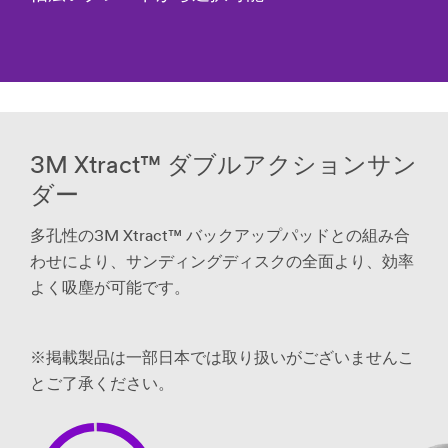
I hereby verify
that I understand
that the 3M
Abrasives
Request a
Sample Program
is intended for
3M Xtract™ ダブルアクションサン
trained industrial
ダー
and occupational
customers for
多孔性の3M Xtract™ バックアップパッドとの組み合
workplace use
only, and is not
わせにより、サンディングディスクの全面より、効率
available to
よく吸塵が可能です。
consumers (e.g.,
for home,
personal, primary
※掲載製品は一部日本では取り扱いがございませんこ
or secondary
school,
とご了承ください。
recreational/spo
rting, or other
uses not