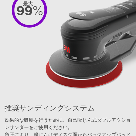
described in the
最大
99
%
applicable
product
packaging or
literature) or the
general public.
Other selection
criteria for
eligibility may
apply. 3M has
the right to reject
any application
that 3M
determines to be
inadmissible
without any
notice. You may
be contacted to
推奨サンディングシステム
verify your
request. If you
効果的な吸塵を行うために、自己吸じん式ダブルアクショ
are a 3M
ンサンダーをご使用ください。
Distributor,
負圧により、粉じんはディスク面からバックアップパッド