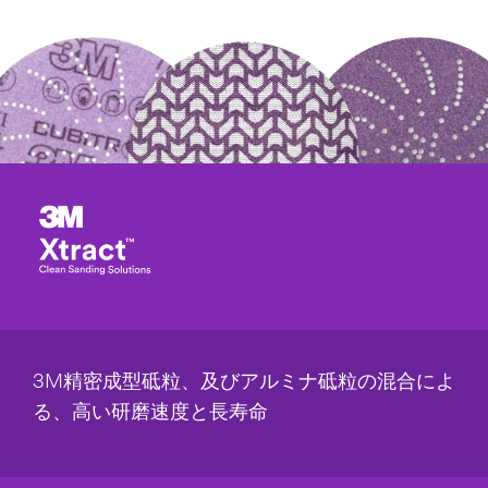
City
Zip
Code/Postal
Code
Industry
Select One
Applica
O
tion
t
Purpose
h
3M精密成型砥粒、及びアルミナ砥粒の混合によ
Select one...
e
r
る、高い研磨速度と長寿命
I
Intende
n
d Use
d