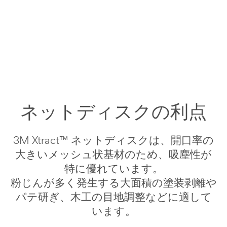
representatives
will
contact
you
regarding
next
steps.
ネットディスクの利点
3M Xtract™ ネットディスクは、開口率の
大きいメッシュ状基材のため、吸塵性が
特に優れています。
粉じんが多く発生する大面積の塗装剥離や
パテ研ぎ、木工の目地調整などに適して
います。