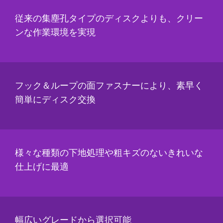
Select one...
u
s
従来の集塵孔タイプのディスクよりも、クリー
t
Purchas
ンな作業環境を実現
r
e
y
Timeline
Select one...
Applica
フック＆ループの面ファスナーにより、素早く
tion
簡単にディスク交換
Description
or Question
(optional)
様々な種類の下地処理や粗キズのないきれいな
仕上げに最適
Industrial
幅広いグレードから選択可能
Verification