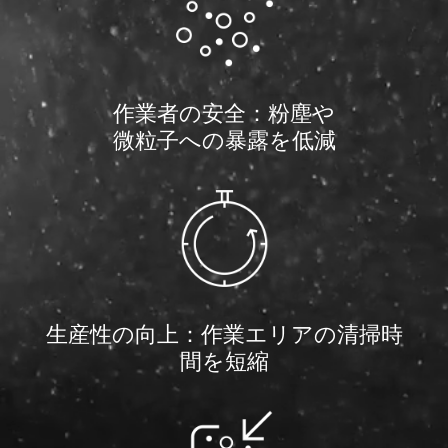
to
verify
your
request.
If
you
作業者の安全：粉塵や
are
微粒子への暴露を低減
a
3M
Distributor,
contact
your
3M
Sales
Representative.
Quantities
available
生産性の向上：作業エリアの清掃時
while
間を短縮
supplies
last.
All
fields