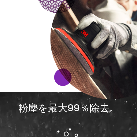
for
industrial
manufacturing
purposes.
Samples
are
available
to
U.S.
industrial
customers
only.
Only
one
sample
per
qualified
粉塵を最大99％除去。
customer.
You
will
be
contacted