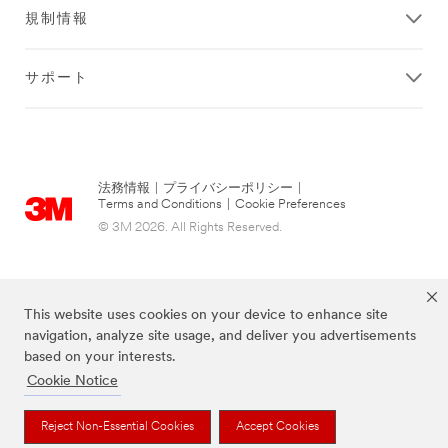
規制情報
サポート
法務情報
|
プライバシーポリシー
|
Terms and Conditions
|
Cookie Preferences
© 3M 2026. All Rights Reserved.
This website uses cookies on your device to enhance site
navigation, analyze site usage, and deliver you advertisements
based on your interests.
Cookie Notice
当サイト上に掲載されているブランドは3M社の商標です。
Reject Non-Essential Cookies
Accept Cookies