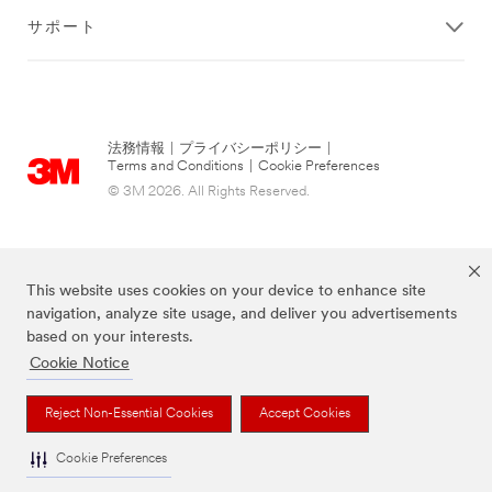
サポート
法務情報
|
プライバシーポリシー
|
Terms and Conditions
|
Cookie Preferences
© 3M 2026. All Rights Reserved.
This website uses cookies on your device to enhance site
navigation, analyze site usage, and deliver you advertisements
based on your interests.
Cookie Notice
当サイト上に掲載されているブランドは3M社の商標です。
Reject Non-Essential Cookies
Accept Cookies
Cookie Preferences