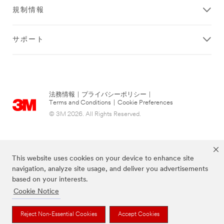
規制情報
サポート
法務情報
|
プライバシーポリシー
|
Terms and Conditions
|
Cookie Preferences
© 3M 2026. All Rights Reserved.
This website uses cookies on your device to enhance site
navigation, analyze site usage, and deliver you advertisements
based on your interests.
Cookie Notice
当サイト上に掲載されているブランドは3M社の商標です。
Reject Non-Essential Cookies
Accept Cookies