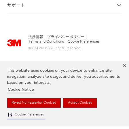
サポート
法務情報
|
プライバシーポリシー
|
Terms and Conditions
|
Cookie Preferences
© 3M 2026. All Rights Reserved.
This website uses cookies on your device to enhance site
navigation, analyze site usage, and deliver you advertisements
based on your interests.
Cookie Notice
Reject Non-Essential Cookies
Accept Cookies
当サイト上に掲載されているブランドは3M社の商標です。
Cookie Preferences