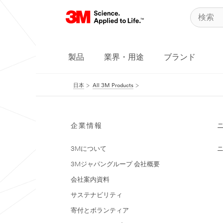
製品
業界・用途
ブランド
日本
All 3M Products
企業情報
3Mについて
3Mジャパングループ 会社概要
会社案内資料
サステナビリティ
寄付とボランティア